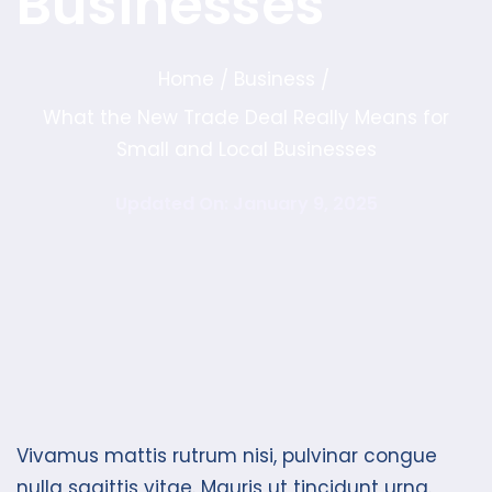
Businesses
Home
Business
/
/
What the New Trade Deal Really Means for
Small and Local Businesses
Updated On: January 9, 2025
Vivamus mattis rutrum nisi, pulvinar congue
nulla sagittis vitae. Mauris ut tincidunt urna.