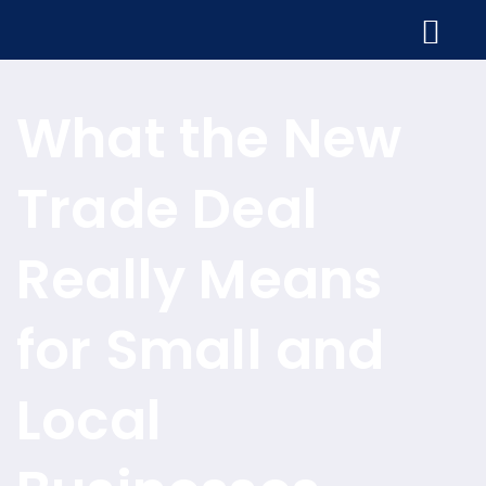
What the New
Trade Deal
Really Means
for Small and
Local