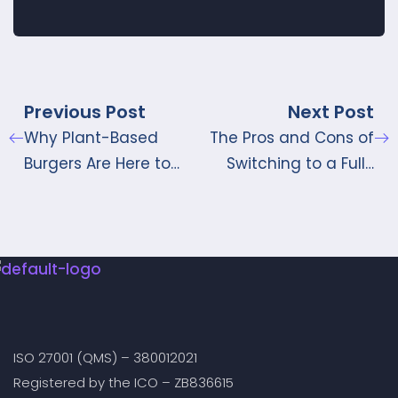
Previous Post
Next Post
Why Plant-Based
The Pros and Cons of
Burgers Are Here to
Switching to a Fully
Stay
Digital Payment
Wallet
ISO 27001 (QMS) – 380012021
Registered by the ICO – ZB836615