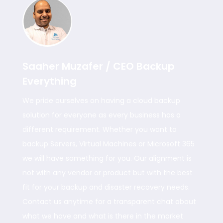
Saaher Muzafer / CEO Backup
Everything
We pride ourselves on having a cloud backup
solution for everyone as every business has a
different requirement. Whether you want to
backup Servers, Virtual Machines or Microsoft 365
we will have something for you. Our alignment is
not with any vendor or product but with the best
fit for your backup and disaster recovery needs.
Contact us anytime for a transparent chat about
what we have and what is there in the market